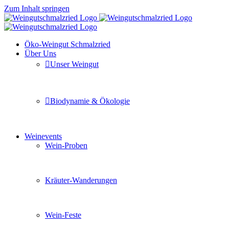
Zum Inhalt springen
Öko-Weingut Schmalzried
Über Uns
Unser Weingut
Hier erfahren Sie mehr über unser Familienunternehmen
Biodynamie & Ökologie
Sie möchten wissen was uns auszeichnet? Ganz klar unse
Weinevents
Wein-Proben
Mit Freunden, Familie oder Ihren Kollegen gemeinsam i
Kräuter-Wanderungen
Erleben Sie tiefe Einblicke in die Wildkräuterkunde, g
Wein-Feste