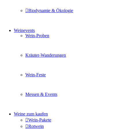
Biodynamie & Ökologie
Sie möchten wissen was uns auszeichnet? Ganz klar unse
Weinevents
Wein-Proben
Mit Freunden, Familie oder Ihren Kollegen gemeinsam i
Kräuter-Wanderungen
Erleben Sie tiefe Einblicke in die Wildkräuterkunde, g
Wein-Feste
Sie planen ein Fest oder eine Veranstaltung? Wir versor
Messen & Events
Besuchen Sie uns und genießen Sie einen hochwertigen 
Weine zum kaufen
Wein-Pakete
Rotwein