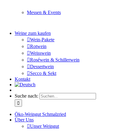
Sie planen ein Fest oder eine Veranstaltung? Wir versor
Messen & Events
Besuchen Sie uns und genießen Sie einen hochwertigen 
Weine zum kaufen
Wein-Pakete
Rotwein
Weisswein
Roséwein & Schillerwein
Dessertwein
Secco & Sekt
Kontakt
Suche nach:
Öko-Weingut Schmalzried
Über Uns
Unser Weingut
Hier erfahren Sie mehr über unser Familienunternehmen