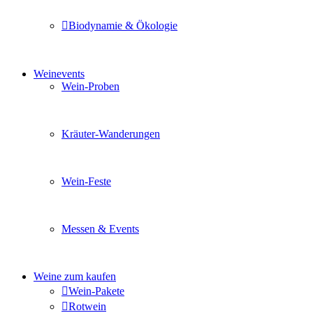
Biodynamie & Ökologie
Sie möchten wissen was uns auszeichnet? Ganz klar unse
Weinevents
Wein-Proben
Mit Freunden, Familie oder Ihren Kollegen gemeinsam i
Kräuter-Wanderungen
Erleben Sie tiefe Einblicke in die Wildkräuterkunde, g
Wein-Feste
Sie planen ein Fest oder eine Veranstaltung? Wir versor
Messen & Events
Besuchen Sie uns und genießen Sie einen hochwertigen 
Weine zum kaufen
Wein-Pakete
Rotwein