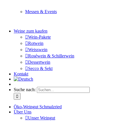
Sie planen ein Fest oder eine Veranstaltung? Wir versor
Messen & Events
Besuchen Sie uns und genießen Sie einen hochwertigen 
Weine zum kaufen
Wein-Pakete
Rotwein
Weisswein
Roséwein & Schillerwein
Dessertwein
Secco & Sekt
Kontakt
Suche nach:
Öko-Weingut Schmalzried
Über Uns
Unser Weingut
Hier erfahren Sie mehr über unser Familienunternehmen