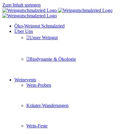
Zum Inhalt springen
Öko-Weingut Schmalzried
Über Uns
Unser Weingut
Hier erfahren Sie mehr über unser Familienunternehmen
Biodynamie & Ökologie
Sie möchten wissen was uns auszeichnet? Ganz klar unse
Weinevents
Wein-Proben
Mit Freunden, Familie oder Ihren Kollegen gemeinsam i
Kräuter-Wanderungen
Erleben Sie tiefe Einblicke in die Wildkräuterkunde, g
Wein-Feste