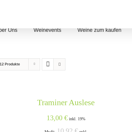
ber Uns
Weinevents
Weine zum kaufen
12 Produkte
Traminer Auslese
13,00
€
inkl. 19%
10,92
€
MwSt.
exkl.