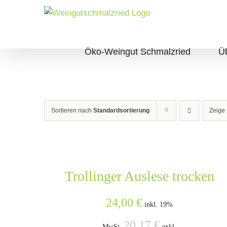
Zum
Inhalt
springen
Öko-Weingut Schmalzried
Ü
Sortieren nach
Standardsortierung
Zeige
Trollinger Auslese trocken
24,00
€
inkl. 19%
20,17
€
MwSt.
exkl.