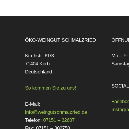
ÖKO-WEINGUT SCHMALZRIED
ÖFFNU
Kirchstr. 61/3
Mo – Fr
71404 Korb
Samstag
Deutschland
SOCIA
So kommen Sie zu uns!
Facebo
E-Mail:
Instagr
info@weingutschmalzried.de
Telefon:
07151 – 32607
Fax: 07151 – 302750