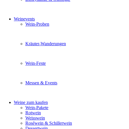
Sie möchten wissen was uns auszeichnet? Ganz klar unse
Weinevents
Wein-Proben
Mit Freunden, Familie oder Ihren Kollegen gemeinsam i
Kräuter-Wanderungen
Erleben Sie tiefe Einblicke in die Wildkräuterkunde, g
Wein-Feste
Sie planen ein Fest oder eine Veranstaltung? Wir versor
Messen & Events
Besuchen Sie uns und genießen Sie einen hochwertigen 
Weine zum kaufen
Wein-Pakete
Rotwein
Weisswein
Roséwein & Schillerwein
Dessertwein