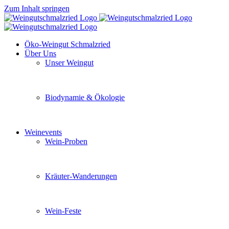
Zum Inhalt springen
Öko-Weingut Schmalzried
Über Uns
Unser Weingut
Hier erfahren Sie mehr über unser Familienunternehmen
Biodynamie & Ökologie
Sie möchten wissen was uns auszeichnet? Ganz klar unse
Weinevents
Wein-Proben
Mit Freunden, Familie oder Ihren Kollegen gemeinsam i
Kräuter-Wanderungen
Erleben Sie tiefe Einblicke in die Wildkräuterkunde, g
Wein-Feste
Sie planen ein Fest oder eine Veranstaltung? Wir versor