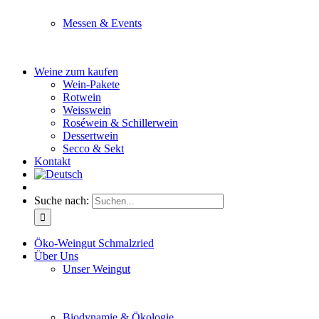
Messen & Events
Besuchen Sie uns und genießen Sie einen hochwertigen 
Weine zum kaufen
Wein-Pakete
Rotwein
Weisswein
Roséwein & Schillerwein
Dessertwein
Secco & Sekt
Kontakt
Suche nach:
Öko-Weingut Schmalzried
Über Uns
Unser Weingut
Hier erfahren Sie mehr über unser Familienunternehmen
Biodynamie & Ökologie