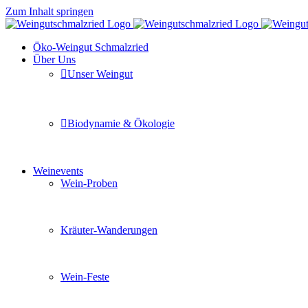
Zum Inhalt springen
Öko-Weingut Schmalzried
Über Uns
Unser Weingut
Hier erfahren Sie mehr über unser Familienunternehmen
Biodynamie & Ökologie
Sie möchten wissen was uns auszeichnet? Ganz klar unse
Weinevents
Wein-Proben
Mit Freunden, Familie oder Ihren Kollegen gemeinsam i
Kräuter-Wanderungen
Erleben Sie tiefe Einblicke in die Wildkräuterkunde, g
Wein-Feste
Sie planen ein Fest oder eine Veranstaltung? Wir versor