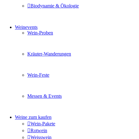
Biodynamie & Ökologie
Sie möchten wissen was uns auszeichnet? Ganz klar unse
Weinevents
Wein-Proben
Mit Freunden, Familie oder Ihren Kollegen gemeinsam i
Kräuter-Wanderungen
Erleben Sie tiefe Einblicke in die Wildkräuterkunde, g
Wein-Feste
Sie planen ein Fest oder eine Veranstaltung? Wir versor
Messen & Events
Besuchen Sie uns und genießen Sie einen hochwertigen 
Weine zum kaufen
Wein-Pakete
Rotwein
Weisswein