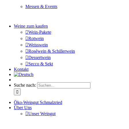
Messen & Events
Besuchen Sie uns und genießen Sie einen hochwertigen 
Weine zum kaufen
Wein-Pakete
Rotwein
Weisswein
Roséwein & Schillerwein
Dessertwein
Secco & Sekt
Kontakt
Suche nach:
Öko-Weingut Schmalzried
Über Uns
Unser Weingut
Hier erfahren Sie mehr über unser Familienunternehmen