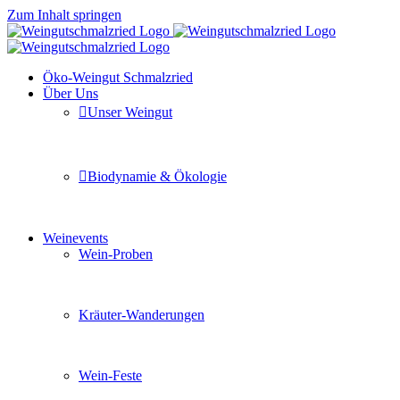
Zum Inhalt springen
Öko-Weingut Schmalzried
Über Uns
Unser Weingut
Hier erfahren Sie mehr über unser Familienunternehmen
Biodynamie & Ökologie
Sie möchten wissen was uns auszeichnet? Ganz klar unse
Weinevents
Wein-Proben
Mit Freunden, Familie oder Ihren Kollegen gemeinsam i
Kräuter-Wanderungen
Erleben Sie tiefe Einblicke in die Wildkräuterkunde, g
Wein-Feste