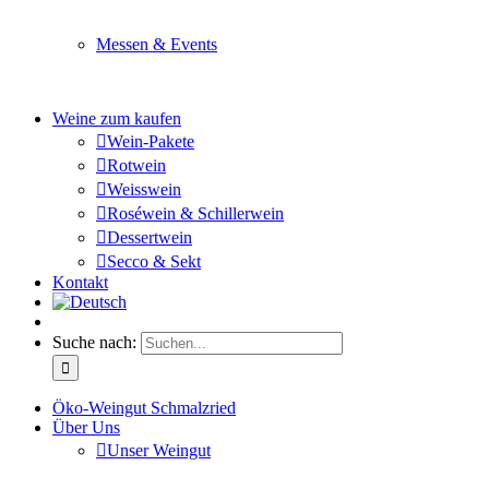
Sie planen ein Fest oder eine Veranstaltung? Wir versor
Messen & Events
Besuchen Sie uns und genießen Sie einen hochwertigen 
Weine zum kaufen
Wein-Pakete
Rotwein
Weisswein
Roséwein & Schillerwein
Dessertwein
Secco & Sekt
Kontakt
Suche nach:
Öko-Weingut Schmalzried
Über Uns
Unser Weingut
Hier erfahren Sie mehr über unser Familienunternehmen