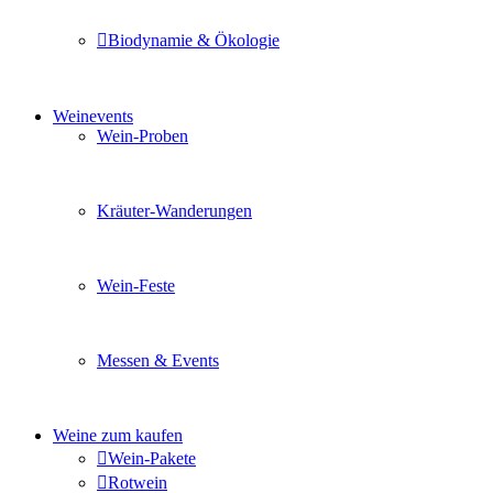
Biodynamie & Ökologie
Sie möchten wissen was uns auszeichnet? Ganz klar unse
Weinevents
Wein-Proben
Mit Freunden, Familie oder Ihren Kollegen gemeinsam i
Kräuter-Wanderungen
Erleben Sie tiefe Einblicke in die Wildkräuterkunde, g
Wein-Feste
Sie planen ein Fest oder eine Veranstaltung? Wir versor
Messen & Events
Besuchen Sie uns und genießen Sie einen hochwertigen 
Weine zum kaufen
Wein-Pakete
Rotwein