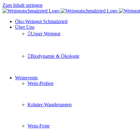
Zum Inhalt springen
Öko-Weingut Schmalzried
Über Uns
Unser Weingut
Hier erfahren Sie mehr über unser Familienunternehmen
Biodynamie & Ökologie
Sie möchten wissen was uns auszeichnet? Ganz klar unse
Weinevents
Wein-Proben
Mit Freunden, Familie oder Ihren Kollegen gemeinsam i
Kräuter-Wanderungen
Erleben Sie tiefe Einblicke in die Wildkräuterkunde, g
Wein-Feste
Sie planen ein Fest oder eine Veranstaltung? Wir versor