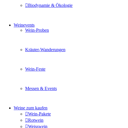
Biodynamie & Ökologie
Sie möchten wissen was uns auszeichnet? Ganz klar unse
Weinevents
Wein-Proben
Mit Freunden, Familie oder Ihren Kollegen gemeinsam i
Kräuter-Wanderungen
Erleben Sie tiefe Einblicke in die Wildkräuterkunde, g
Wein-Feste
Sie planen ein Fest oder eine Veranstaltung? Wir versor
Messen & Events
Besuchen Sie uns und genießen Sie einen hochwertigen 
Weine zum kaufen
Wein-Pakete
Rotwein
Weisswein