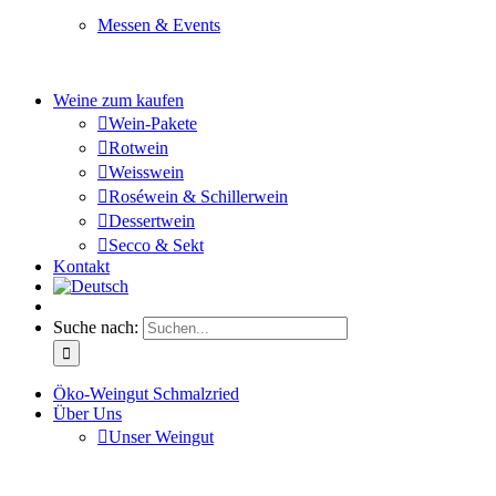
Messen & Events
Besuchen Sie uns und genießen Sie einen hochwertigen 
Weine zum kaufen
Wein-Pakete
Rotwein
Weisswein
Roséwein & Schillerwein
Dessertwein
Secco & Sekt
Kontakt
Suche nach:
Öko-Weingut Schmalzried
Über Uns
Unser Weingut
Hier erfahren Sie mehr über unser Familienunternehmen