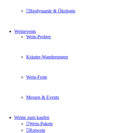
Biodynamie & Ökologie
Sie möchten wissen was uns auszeichnet? Ganz klar unse
Weinevents
Wein-Proben
Mit Freunden, Familie oder Ihren Kollegen gemeinsam i
Kräuter-Wanderungen
Erleben Sie tiefe Einblicke in die Wildkräuterkunde, g
Wein-Feste
Sie planen ein Fest oder eine Veranstaltung? Wir versor
Messen & Events
Besuchen Sie uns und genießen Sie einen hochwertigen 
Weine zum kaufen
Wein-Pakete
Rotwein