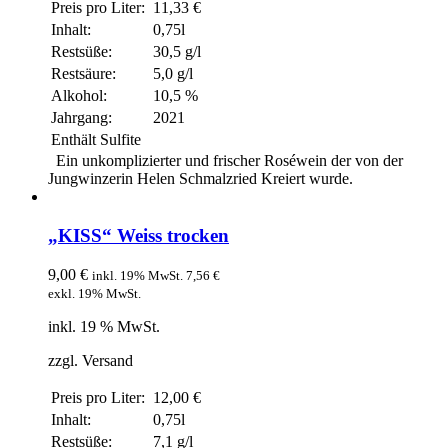
Preis pro Liter:
11,33 €
Inhalt:
0,75l
Restsüße:
30,5 g/l
Restsäure:
5,0 g/l
Alkohol:
10,5 %
Jahrgang:
2021
Enthält Sulfite
Ein unkomplizierter und frischer Roséwein der von der
Jungwinzerin Helen Schmalzried Kreiert wurde.
„KISS“ Weiss trocken
9,00
€
inkl. 19% MwSt.
7,56
€
exkl. 19% MwSt.
inkl. 19 % MwSt.
zzgl. Versand
Preis pro Liter:
12,00 €
Inhalt:
0,75l
Restsüße:
7,1 g/l