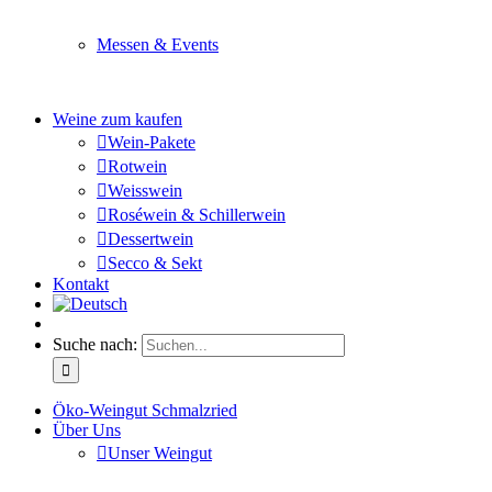
Sie planen ein Fest oder eine Veranstaltung? Wir versor
Messen & Events
Besuchen Sie uns und genießen Sie einen hochwertigen 
Weine zum kaufen
Wein-Pakete
Rotwein
Weisswein
Roséwein & Schillerwein
Dessertwein
Secco & Sekt
Kontakt
Suche nach:
Öko-Weingut Schmalzried
Über Uns
Unser Weingut
Hier erfahren Sie mehr über unser Familienunternehmen