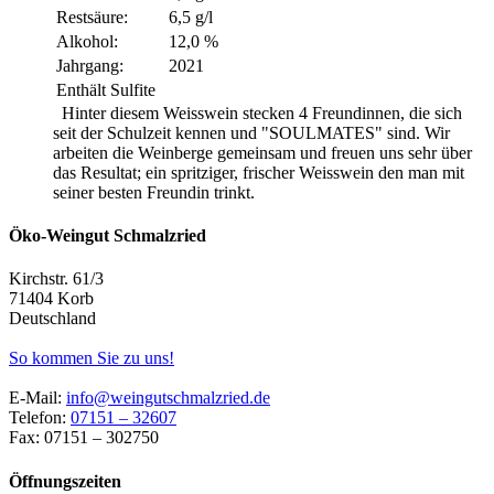
Restsäure:
6,5 g/l
Alkohol:
12,0 %
Jahrgang:
2021
Enthält Sulfite
Hinter diesem Weisswein stecken 4 Freundinnen, die sich
seit der Schulzeit kennen und "SOULMATES" sind. Wir
arbeiten die Weinberge gemeinsam und freuen uns sehr über
das Resultat; ein spritziger, frischer Weisswein den man mit
seiner besten Freundin trinkt.
Öko-Weingut Schmalzried
Kirchstr. 61/3
71404 Korb
Deutschland
So kommen Sie zu uns!
E-Mail:
info@weingutschmalzried.de
Telefon:
07151 – 32607
Fax: 07151 – 302750
Öffnungszeiten