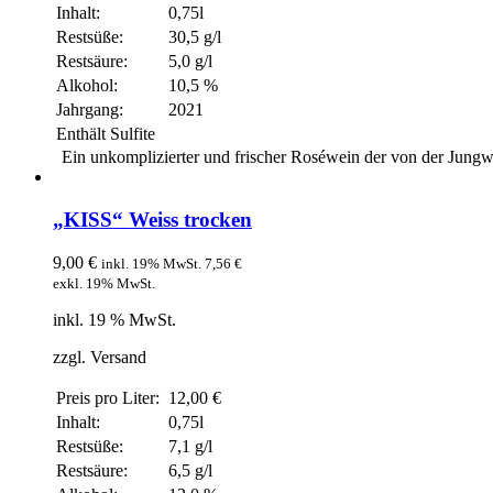
Inhalt:
0,75l
Restsüße:
30,5 g/l
Restsäure:
5,0 g/l
Alkohol:
10,5 %
Jahrgang:
2021
Enthält Sulfite
Ein unkomplizierter und frischer Roséwein der von der Jungw
„KISS“ Weiss trocken
9,00
€
inkl. 19% MwSt.
7,56
€
exkl. 19% MwSt.
inkl. 19 % MwSt.
zzgl. Versand
Preis pro Liter:
12,00 €
Inhalt:
0,75l
Restsüße:
7,1 g/l
Restsäure:
6,5 g/l