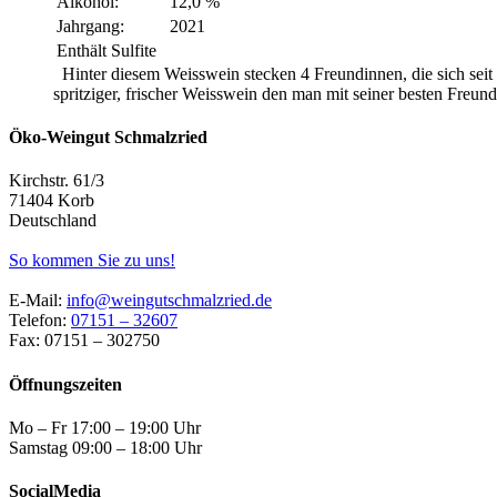
Alkohol:
12,0 %
Jahrgang:
2021
Enthält Sulfite
Hinter diesem Weisswein stecken 4 Freundinnen, die sich sei
spritziger, frischer Weisswein den man mit seiner besten Freundi
Öko-Weingut Schmalzried
Kirchstr. 61/3
71404 Korb
Deutschland
So kommen Sie zu uns!
E-Mail:
info@weingutschmalzried.de
Telefon:
07151 – 32607
Fax: 07151 – 302750
Öffnungszeiten
Mo – Fr 17:00 – 19:00 Uhr
Samstag 09:00 – 18:00 Uhr
SocialMedia