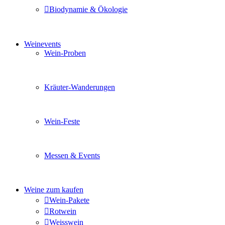
Biodynamie & Ökologie
Sie möchten wissen was uns auszeichnet? Ganz klar unse
Weinevents
Wein-Proben
Mit Freunden, Familie oder Ihren Kollegen gemeinsam i
Kräuter-Wanderungen
Erleben Sie tiefe Einblicke in die Wildkräuterkunde, g
Wein-Feste
Sie planen ein Fest oder eine Veranstaltung? Wir versor
Messen & Events
Besuchen Sie uns und genießen Sie einen hochwertigen 
Weine zum kaufen
Wein-Pakete
Rotwein
Weisswein