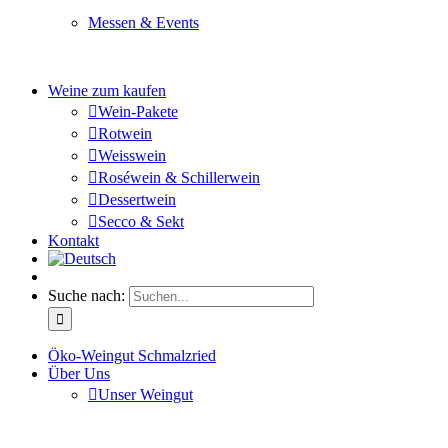
Messen & Events
Besuchen Sie uns und genießen Sie einen hochwertigen 
Weine zum kaufen
Wein-Pakete
Rotwein
Weisswein
Roséwein & Schillerwein
Dessertwein
Secco & Sekt
Kontakt
Suche nach:
Öko-Weingut Schmalzried
Über Uns
Unser Weingut
Hier erfahren Sie mehr über unser Familienunternehmen