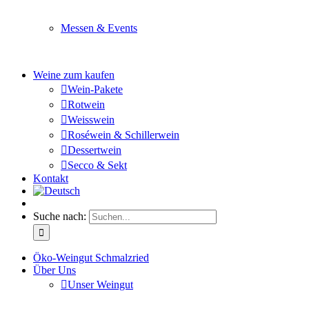
Sie planen ein Fest oder eine Veranstaltung? Wir versor
Messen & Events
Besuchen Sie uns und genießen Sie einen hochwertigen 
Weine zum kaufen
Wein-Pakete
Rotwein
Weisswein
Roséwein & Schillerwein
Dessertwein
Secco & Sekt
Kontakt
Suche nach:
Öko-Weingut Schmalzried
Über Uns
Unser Weingut
Hier erfahren Sie mehr über unser Familienunternehmen