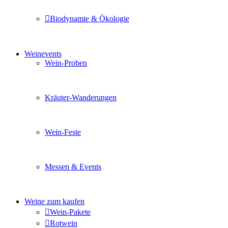
Biodynamie & Ökologie
Sie möchten wissen was uns auszeichnet? Ganz klar unse
Weinevents
Wein-Proben
Mit Freunden, Familie oder Ihren Kollegen gemeinsam i
Kräuter-Wanderungen
Erleben Sie tiefe Einblicke in die Wildkräuterkunde, g
Wein-Feste
Sie planen ein Fest oder eine Veranstaltung? Wir versor
Messen & Events
Besuchen Sie uns und genießen Sie einen hochwertigen 
Weine zum kaufen
Wein-Pakete
Rotwein