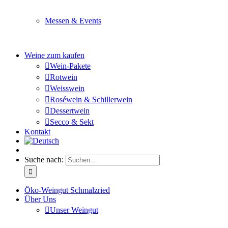
Sie planen ein Fest oder eine Veranstaltung? Wir versor
Messen & Events
Besuchen Sie uns und genießen Sie einen hochwertigen 
Weine zum kaufen
Wein-Pakete
Rotwein
Weisswein
Roséwein & Schillerwein
Dessertwein
Secco & Sekt
Kontakt
Suche nach:
Öko-Weingut Schmalzried
Über Uns
Unser Weingut
Hier erfahren Sie mehr über unser Familienunternehmen