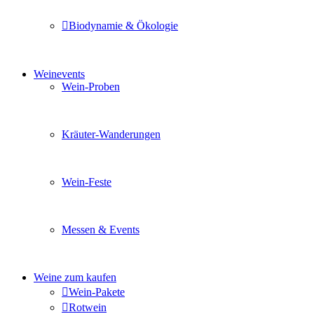
Biodynamie & Ökologie
Sie möchten wissen was uns auszeichnet? Ganz klar unse
Weinevents
Wein-Proben
Mit Freunden, Familie oder Ihren Kollegen gemeinsam i
Kräuter-Wanderungen
Erleben Sie tiefe Einblicke in die Wildkräuterkunde, g
Wein-Feste
Sie planen ein Fest oder eine Veranstaltung? Wir versor
Messen & Events
Besuchen Sie uns und genießen Sie einen hochwertigen 
Weine zum kaufen
Wein-Pakete
Rotwein