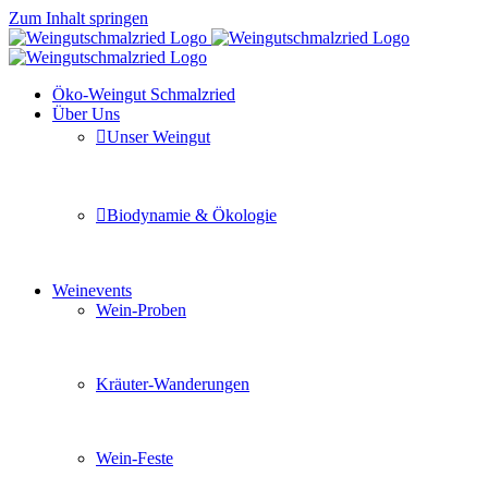
Zum Inhalt springen
Öko-Weingut Schmalzried
Über Uns
Unser Weingut
Hier erfahren Sie mehr über unser Familienunternehmen
Biodynamie & Ökologie
Sie möchten wissen was uns auszeichnet? Ganz klar unse
Weinevents
Wein-Proben
Mit Freunden, Familie oder Ihren Kollegen gemeinsam i
Kräuter-Wanderungen
Erleben Sie tiefe Einblicke in die Wildkräuterkunde, g
Wein-Feste