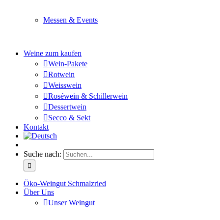
Sie planen ein Fest oder eine Veranstaltung? Wir versor
Messen & Events
Besuchen Sie uns und genießen Sie einen hochwertigen 
Weine zum kaufen
Wein-Pakete
Rotwein
Weisswein
Roséwein & Schillerwein
Dessertwein
Secco & Sekt
Kontakt
Suche nach:
Öko-Weingut Schmalzried
Über Uns
Unser Weingut
Hier erfahren Sie mehr über unser Familienunternehmen