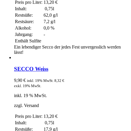
Preis pro Liter:
13,20 €
Inhalt:
0,75l
Restsüße:
62,0 g/l
Restsäure:
7,2 g/l
Alkohol:
0,0 %
Jahrgang:
-
Enthält Sulfite
Ein lebendiger Secco der jedes Fest unvergesslich werden
lässt!
SECCO Weiss
9,90
€
inkl. 19% MwSt.
8,32
€
exkl. 19% MwSt.
inkl. 19 % MwSt.
zzgl. Versand
Preis pro Liter:
13,20 €
Inhalt:
0,75l
Restsüße:
17,9 g/l