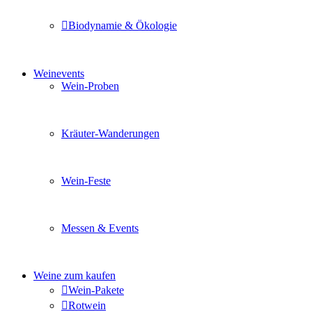
Biodynamie & Ökologie
Sie möchten wissen was uns auszeichnet? Ganz klar unse
Weinevents
Wein-Proben
Mit Freunden, Familie oder Ihren Kollegen gemeinsam i
Kräuter-Wanderungen
Erleben Sie tiefe Einblicke in die Wildkräuterkunde, g
Wein-Feste
Sie planen ein Fest oder eine Veranstaltung? Wir versor
Messen & Events
Besuchen Sie uns und genießen Sie einen hochwertigen 
Weine zum kaufen
Wein-Pakete
Rotwein