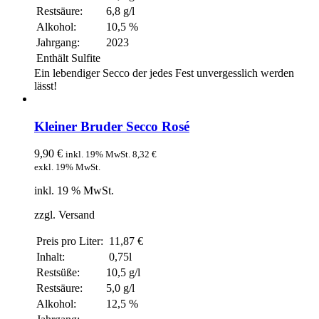
Restsäure:
6,8 g/l
Alkohol:
10,5 %
Jahrgang:
2023
Enthält Sulfite
Ein lebendiger Secco der jedes Fest unvergesslich werden
lässt!
Kleiner Bruder Secco Rosé
9,90
€
inkl. 19% MwSt.
8,32
€
exkl. 19% MwSt.
inkl. 19 % MwSt.
zzgl. Versand
Preis pro Liter:
11,87 €
Inhalt:
0,75l
Restsüße:
10,5 g/l
Restsäure:
5,0 g/l
Alkohol:
12,5 %