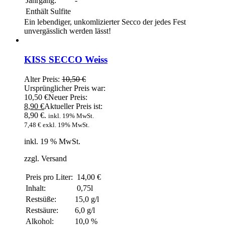
Jahrgang:
-
Enthält Sulfite
Ein lebendiger, unkomlizierter Secco der jedes Fest
unvergässlich werden lässt!
KISS SECCO Weiss
Alter Preis:
10,50
€
Ursprünglicher Preis war:
10,50 €
Neuer Preis:
8,90
€
Aktueller Preis ist:
8,90 €.
inkl. 19% MwSt.
7,48
€
exkl. 19% MwSt.
inkl. 19 % MwSt.
zzgl. Versand
Preis pro Liter:
14,00 €
Inhalt:
0,75l
Restsüße:
15,0 g/l
Restsäure:
6,0 g/l
Alkohol:
10,0 %