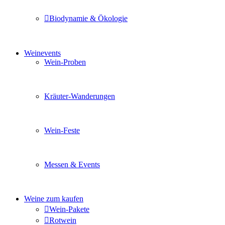
Biodynamie & Ökologie
Sie möchten wissen was uns auszeichnet? Ganz klar unse
Weinevents
Wein-Proben
Mit Freunden, Familie oder Ihren Kollegen gemeinsam i
Kräuter-Wanderungen
Erleben Sie tiefe Einblicke in die Wildkräuterkunde, g
Wein-Feste
Sie planen ein Fest oder eine Veranstaltung? Wir versor
Messen & Events
Besuchen Sie uns und genießen Sie einen hochwertigen 
Weine zum kaufen
Wein-Pakete
Rotwein