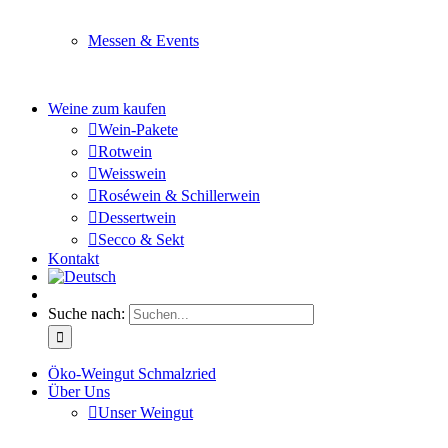
Sie planen ein Fest oder eine Veranstaltung? Wir versor
Messen & Events
Besuchen Sie uns und genießen Sie einen hochwertigen 
Weine zum kaufen
Wein-Pakete
Rotwein
Weisswein
Roséwein & Schillerwein
Dessertwein
Secco & Sekt
Kontakt
Suche nach:
Öko-Weingut Schmalzried
Über Uns
Unser Weingut
Hier erfahren Sie mehr über unser Familienunternehmen