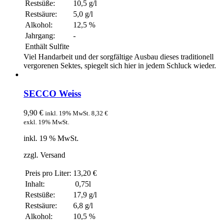
Restsüße:
10,5 g/l
Restsäure:
5,0 g/l
Alkohol:
12,5 %
Jahrgang:
-
Enthält Sulfite
Viel Handarbeit und der sorgfältige Ausbau dieses traditionell
vergorenen Sektes, spiegelt sich hier in jedem Schluck wieder.
SECCO Weiss
9,90
€
inkl. 19% MwSt.
8,32
€
exkl. 19% MwSt.
inkl. 19 % MwSt.
zzgl. Versand
Preis pro Liter:
13,20 €
Inhalt:
0,75l
Restsüße:
17,9 g/l
Restsäure:
6,8 g/l
Alkohol:
10,5 %