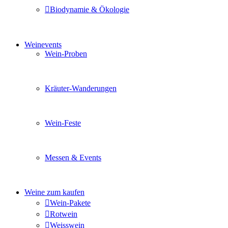
Biodynamie & Ökologie
Sie möchten wissen was uns auszeichnet? Ganz klar unse
Weinevents
Wein-Proben
Mit Freunden, Familie oder Ihren Kollegen gemeinsam i
Kräuter-Wanderungen
Erleben Sie tiefe Einblicke in die Wildkräuterkunde, g
Wein-Feste
Sie planen ein Fest oder eine Veranstaltung? Wir versor
Messen & Events
Besuchen Sie uns und genießen Sie einen hochwertigen 
Weine zum kaufen
Wein-Pakete
Rotwein
Weisswein