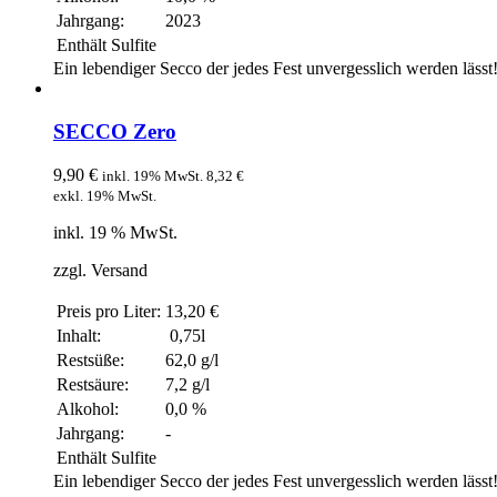
Jahrgang:
2023
Enthält Sulfite
Ein lebendiger Secco der jedes Fest unvergesslich werden lässt
SECCO Zero
9,90
€
inkl. 19% MwSt.
8,32
€
exkl. 19% MwSt.
inkl. 19 % MwSt.
zzgl. Versand
Preis pro Liter:
13,20 €
Inhalt:
0,75l
Restsüße:
62,0 g/l
Restsäure:
7,2 g/l
Alkohol:
0,0 %
Jahrgang:
-
Enthält Sulfite
Ein lebendiger Secco der jedes Fest unvergesslich werden lässt