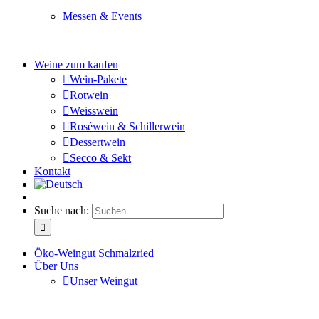
Messen & Events
Besuchen Sie uns und genießen Sie einen hochwertigen 
Weine zum kaufen
Wein-Pakete
Rotwein
Weisswein
Roséwein & Schillerwein
Dessertwein
Secco & Sekt
Kontakt
Suche nach:
Öko-Weingut Schmalzried
Über Uns
Unser Weingut
Hier erfahren Sie mehr über unser Familienunternehmen