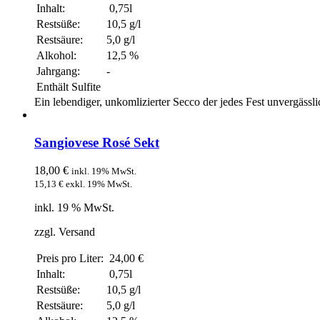
Inhalt:
0,75l
Restsüße:
10,5 g/l
Restsäure:
5,0 g/l
Alkohol:
12,5 %
Jahrgang:
-
Enthält Sulfite
Ein lebendiger, unkomlizierter Secco der jedes Fest unvergässli
Sangiovese Rosé Sekt
18,00
€
inkl. 19% MwSt.
15,13
€
exkl. 19% MwSt.
inkl. 19 % MwSt.
zzgl. Versand
Preis pro Liter:
24,00 €
Inhalt:
0,75l
Restsüße:
10,5 g/l
Restsäure:
5,0 g/l