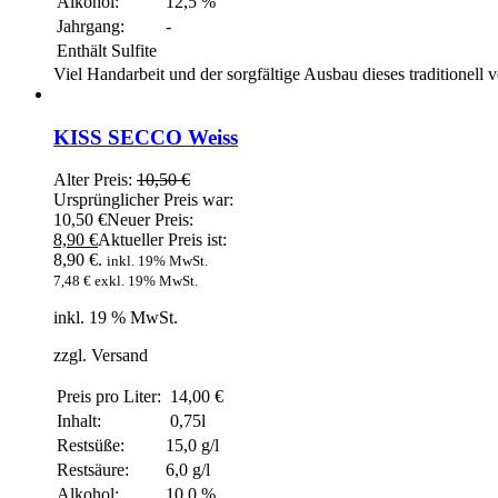
Alkohol:
12,5 %
Jahrgang:
-
Enthält Sulfite
Viel Handarbeit und der sorgfältige Ausbau dieses traditionell 
KISS SECCO Weiss
Alter Preis:
10,50
€
Ursprünglicher Preis war:
10,50 €
Neuer Preis:
8,90
€
Aktueller Preis ist:
8,90 €.
inkl. 19% MwSt.
7,48
€
exkl. 19% MwSt.
inkl. 19 % MwSt.
zzgl. Versand
Preis pro Liter:
14,00 €
Inhalt:
0,75l
Restsüße:
15,0 g/l
Restsäure:
6,0 g/l
Alkohol:
10,0 %