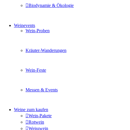
Biodynamie & Ökologie
Sie möchten wissen was uns auszeichnet? Ganz klar unse
Weinevents
Wein-Proben
Mit Freunden, Familie oder Ihren Kollegen gemeinsam i
Kräuter-Wanderungen
Erleben Sie tiefe Einblicke in die Wildkräuterkunde, g
Wein-Feste
Sie planen ein Fest oder eine Veranstaltung? Wir versor
Messen & Events
Besuchen Sie uns und genießen Sie einen hochwertigen 
Weine zum kaufen
Wein-Pakete
Rotwein
Weisswein