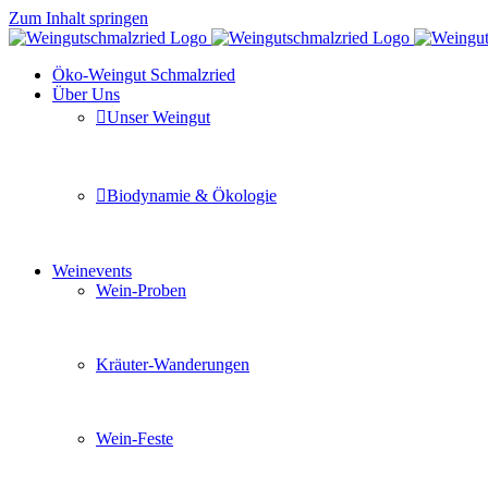
Zum Inhalt springen
Öko-Weingut Schmalzried
Über Uns
Unser Weingut
Hier erfahren Sie mehr über unser Familienunternehmen
Biodynamie & Ökologie
Sie möchten wissen was uns auszeichnet? Ganz klar unse
Weinevents
Wein-Proben
Mit Freunden, Familie oder Ihren Kollegen gemeinsam i
Kräuter-Wanderungen
Erleben Sie tiefe Einblicke in die Wildkräuterkunde, g
Wein-Feste
Sie planen ein Fest oder eine Veranstaltung? Wir versor