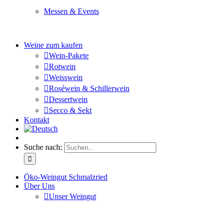
Messen & Events
Besuchen Sie uns und genießen Sie einen hochwertigen 
Weine zum kaufen
Wein-Pakete
Rotwein
Weisswein
Roséwein & Schillerwein
Dessertwein
Secco & Sekt
Kontakt
Suche nach:
Öko-Weingut Schmalzried
Über Uns
Unser Weingut
Hier erfahren Sie mehr über unser Familienunternehmen