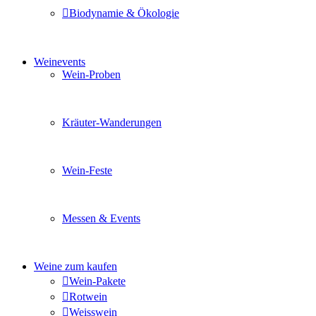
Biodynamie & Ökologie
Sie möchten wissen was uns auszeichnet? Ganz klar unse
Weinevents
Wein-Proben
Mit Freunden, Familie oder Ihren Kollegen gemeinsam i
Kräuter-Wanderungen
Erleben Sie tiefe Einblicke in die Wildkräuterkunde, g
Wein-Feste
Sie planen ein Fest oder eine Veranstaltung? Wir versor
Messen & Events
Besuchen Sie uns und genießen Sie einen hochwertigen 
Weine zum kaufen
Wein-Pakete
Rotwein
Weisswein