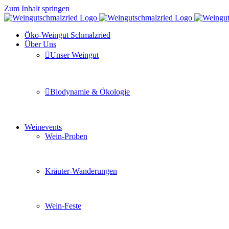
Zum Inhalt springen
Öko-Weingut Schmalzried
Über Uns
Unser Weingut
Hier erfahren Sie mehr über unser Familienunternehmen
Biodynamie & Ökologie
Sie möchten wissen was uns auszeichnet? Ganz klar unse
Weinevents
Wein-Proben
Mit Freunden, Familie oder Ihren Kollegen gemeinsam i
Kräuter-Wanderungen
Erleben Sie tiefe Einblicke in die Wildkräuterkunde, g
Wein-Feste
Sie planen ein Fest oder eine Veranstaltung? Wir versor