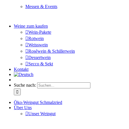
Messen & Events
Besuchen Sie uns und genießen Sie einen hochwertigen 
Weine zum kaufen
Wein-Pakete
Rotwein
Weisswein
Roséwein & Schillerwein
Dessertwein
Secco & Sekt
Kontakt
Suche nach:
Öko-Weingut Schmalzried
Über Uns
Unser Weingut
Hier erfahren Sie mehr über unser Familienunternehmen