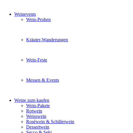
Sie möchten wissen was uns auszeichnet? Ganz klar unse
Weinevents
Wein-Proben
Mit Freunden, Familie oder Ihren Kollegen gemeinsam i
Kräuter-Wanderungen
Erleben Sie tiefe Einblicke in die Wildkräuterkunde, g
Wein-Feste
Sie planen ein Fest oder eine Veranstaltung? Wir versor
Messen & Events
Besuchen Sie uns und genießen Sie einen hochwertigen 
Weine zum kaufen
Wein-Pakete
Rotwein
Weisswein
Roséwein & Schillerwein
Dessertwein
Secco & Sekt