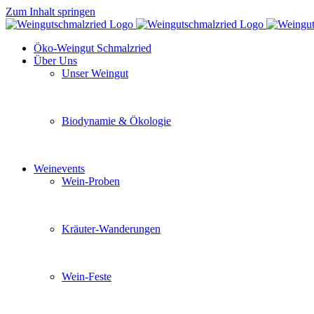
Zum Inhalt springen
Öko-Weingut Schmalzried
Über Uns
Unser Weingut
Hier erfahren Sie mehr über unser Familienunternehmen
Biodynamie & Ökologie
Sie möchten wissen was uns auszeichnet? Ganz klar unse
Weinevents
Wein-Proben
Mit Freunden, Familie oder Ihren Kollegen gemeinsam i
Kräuter-Wanderungen
Erleben Sie tiefe Einblicke in die Wildkräuterkunde, g
Wein-Feste
Sie planen ein Fest oder eine Veranstaltung? Wir versor