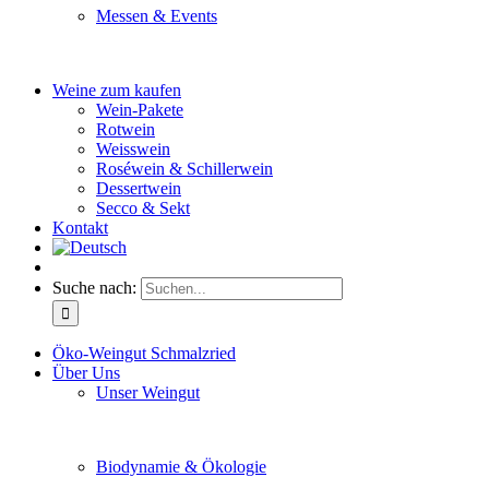
Messen & Events
Besuchen Sie uns und genießen Sie einen hochwertigen 
Weine zum kaufen
Wein-Pakete
Rotwein
Weisswein
Roséwein & Schillerwein
Dessertwein
Secco & Sekt
Kontakt
Suche nach:
Öko-Weingut Schmalzried
Über Uns
Unser Weingut
Hier erfahren Sie mehr über unser Familienunternehmen
Biodynamie & Ökologie