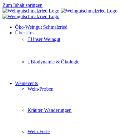
Zum Inhalt springen
Öko-Weingut Schmalzried
Über Uns
Unser Weingut
Hier erfahren Sie mehr über unser Familienunternehmen
Biodynamie & Ökologie
Sie möchten wissen was uns auszeichnet? Ganz klar unse
Weinevents
Wein-Proben
Mit Freunden, Familie oder Ihren Kollegen gemeinsam i
Kräuter-Wanderungen
Erleben Sie tiefe Einblicke in die Wildkräuterkunde, g
Wein-Feste