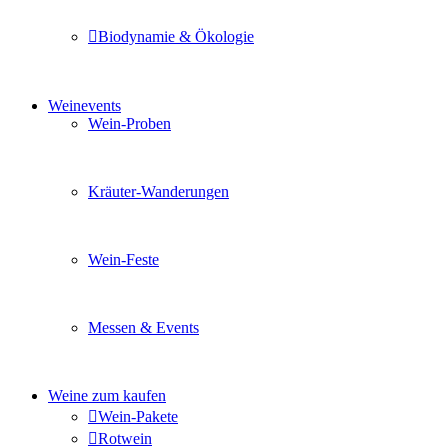
Biodynamie & Ökologie
Sie möchten wissen was uns auszeichnet? Ganz klar unse
Weinevents
Wein-Proben
Mit Freunden, Familie oder Ihren Kollegen gemeinsam i
Kräuter-Wanderungen
Erleben Sie tiefe Einblicke in die Wildkräuterkunde, g
Wein-Feste
Sie planen ein Fest oder eine Veranstaltung? Wir versor
Messen & Events
Besuchen Sie uns und genießen Sie einen hochwertigen 
Weine zum kaufen
Wein-Pakete
Rotwein