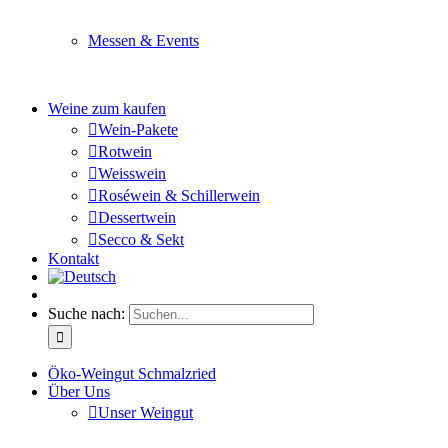
Sie planen ein Fest oder eine Veranstaltung? Wir versor
Messen & Events
Besuchen Sie uns und genießen Sie einen hochwertigen 
Weine zum kaufen
Wein-Pakete
Rotwein
Weisswein
Roséwein & Schillerwein
Dessertwein
Secco & Sekt
Kontakt
Suche nach:
Öko-Weingut Schmalzried
Über Uns
Unser Weingut
Hier erfahren Sie mehr über unser Familienunternehmen