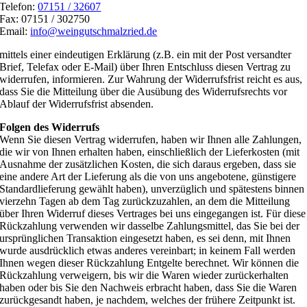
Telefon:
07151 / 32607
Fax: 07151 / 302750
Email:
info@weingutschmalzried.de
mittels einer eindeutigen Erklärung (z.B. ein mit der Post versandter
Brief, Telefax oder E-Mail) über Ihren Entschluss diesen Vertrag zu
widerrufen, informieren. Zur Wahrung der Widerrufsfrist reicht es aus,
dass Sie die Mitteilung über die Ausübung des Widerrufsrechts vor
Ablauf der Widerrufsfrist absenden.
Folgen des Widerrufs
Wenn Sie diesen Vertrag widerrufen, haben wir Ihnen alle Zahlungen,
die wir von Ihnen erhalten haben, einschließlich der Lieferkosten (mit
Ausnahme der zusätzlichen Kosten, die sich daraus ergeben, dass sie
eine andere Art der Lieferung als die von uns angebotene, günstigere
Standardlieferung gewählt haben), unverzüglich und spätestens binnen
vierzehn Tagen ab dem Tag zurückzuzahlen, an dem die Mitteilung
über Ihren Widerruf dieses Vertrages bei uns eingegangen ist. Für diese
Rückzahlung verwenden wir dasselbe Zahlungsmittel, das Sie bei der
ursprünglichen Transaktion eingesetzt haben, es sei denn, mit Ihnen
wurde ausdrücklich etwas anderes vereinbart; in keinem Fall werden
Ihnen wegen dieser Rückzahlung Entgelte berechnet. Wir können die
Rückzahlung verweigern, bis wir die Waren wieder zurückerhalten
haben oder bis Sie den Nachweis erbracht haben, dass Sie die Waren
zurückgesandt haben, je nachdem, welches der frühere Zeitpunkt ist.