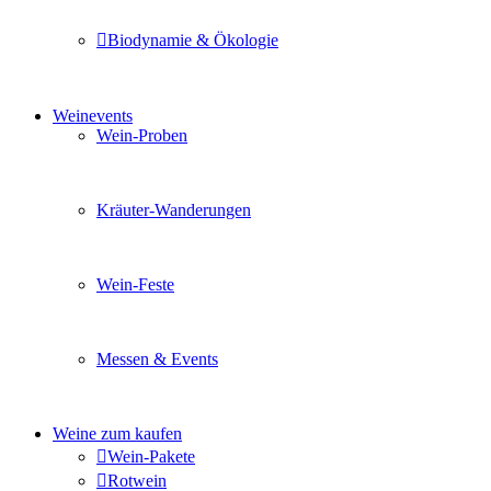
Biodynamie & Ökologie
Sie möchten wissen was uns auszeichnet? Ganz klar unse
Weinevents
Wein-Proben
Mit Freunden, Familie oder Ihren Kollegen gemeinsam i
Kräuter-Wanderungen
Erleben Sie tiefe Einblicke in die Wildkräuterkunde, g
Wein-Feste
Sie planen ein Fest oder eine Veranstaltung? Wir versor
Messen & Events
Besuchen Sie uns und genießen Sie einen hochwertigen 
Weine zum kaufen
Wein-Pakete
Rotwein