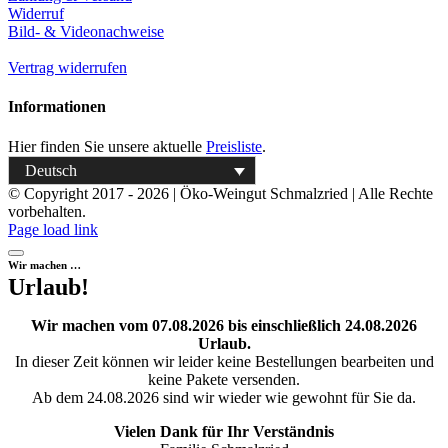
Widerruf
Bild- & Videonachweise
Vertrag widerrufen
Informationen
Hier finden Sie unsere aktuelle
Preisliste
.
Deutsch
© Copyright 2017 -
2026 | Öko-Weingut Schmalzried | Alle Rechte
vorbehalten.
Facebook
Instagram
Page load link
Wir machen …
Urlaub!
Wir machen vom 07.08.2026 bis einschließlich 24.08.2026
Urlaub.
In dieser Zeit können wir leider keine Bestellungen bearbeiten und
keine Pakete versenden.
Ab dem 24.08.2026 sind wir wieder wie gewohnt für Sie da.
Vielen Dank für Ihr Verständnis