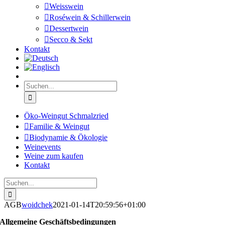
Weisswein
Roséwein & Schillerwein
Dessertwein
Secco & Sekt
Kontakt
Suche
nach:
Öko-Weingut Schmalzried
Familie & Weingut
Biodynamie & Ökologie
Weinevents
Weine zum kaufen
Kontakt
Suche
nach:
AGB
woidchek
2021-01-14T20:59:56+01:00
Allgemeine Geschäftsbedingungen