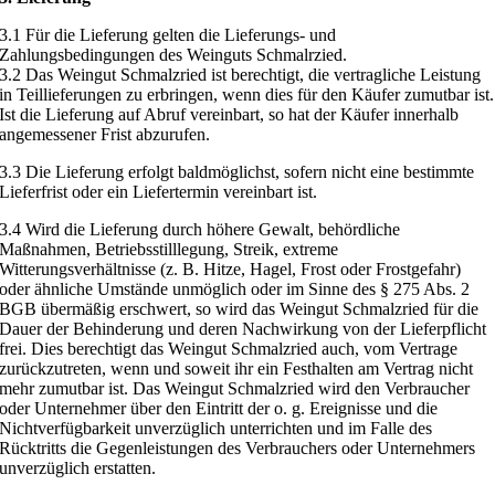
3.1 Für die Lieferung gelten die Lieferungs- und
Zahlungsbedingungen des Weinguts Schmalrzied.
3.2 Das Weingut Schmalzried ist berechtigt, die vertragliche Leistung
in Teillieferungen zu erbringen, wenn dies für den Käufer zumutbar ist.
Ist die Lieferung auf Abruf vereinbart, so hat der Käufer innerhalb
angemessener Frist abzurufen.
3.3 Die Lieferung erfolgt baldmöglichst, sofern nicht eine bestimmte
Lieferfrist oder ein Liefertermin vereinbart ist.
3.4 Wird die Lieferung durch höhere Gewalt, behördliche
Maßnahmen, Betriebsstilllegung, Streik, extreme
Witterungsverhältnisse (z. B. Hitze, Hagel, Frost oder Frostgefahr)
oder ähnliche Umstände unmöglich oder im Sinne des § 275 Abs. 2
BGB übermäßig erschwert, so wird das Weingut Schmalzried für die
Dauer der Behinderung und deren Nachwirkung von der Lieferpflicht
frei. Dies berechtigt das Weingut Schmalzried auch, vom Vertrage
zurückzutreten, wenn und soweit ihr ein Festhalten am Vertrag nicht
mehr zumutbar ist. Das Weingut Schmalzried wird den Verbraucher
oder Unternehmer über den Eintritt der o. g. Ereignisse und die
Nichtverfügbarkeit unverzüglich unterrichten und im Falle des
Rücktritts die Gegenleistungen des Verbrauchers oder Unternehmers
unverzüglich erstatten.