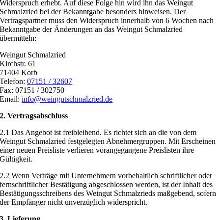
Widerspruch erhebt. Auf diese Folge hin wird ihn das Weingut
Schmalzried bei der Bekanntgabe besonders hinweisen. Der
Vertragspartner muss den Widerspruch innerhalb von 6 Wochen nach
Bekanntgabe der Änderungen an das Weingut Schmalzried
übermitteln:
Weingut Schmalzried
Kirchstr. 61
71404 Korb
Telefon:
07151 / 32607
Fax: 07151 / 302750
Email:
info@weingutschmalzried.de
2. Vertragsabschluss
2.1 Das Angebot ist freibleibend. Es richtet sich an die von dem
Weingut Schmalzried festgelegten Abnehmergruppen. Mit Erscheinen
einer neuen Preisliste verlieren vorangegangene Preislisten ihre
Gültigkeit.
2.2 Wenn Verträge mit Unternehmern vorbehaltlich schriftlicher oder
fernschriftlicher Bestätigung abgeschlossen werden, ist der Inhalt des
Bestätigungsschreibens des Weingut Schmalzrieds maßgebend, sofern
der Empfänger nicht unverzüglich widerspricht.
3. Lieferung