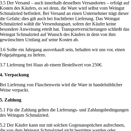
3.5 Der Versand – auch innerhalb desselben Versandortes – erfolgt auf
Kosten des Käufers, es sei denn, die Ware wird selbst vom Weingut
Schmalzried befördert. Bei Versand an einen Unternehmer trägt dieser
die Gefahr; dies gilt auch bei frachtfreier Lieferung. Das Weingut
Schmalzried wählt die Versendungsart, sofern der Käufer keine
besondere Anweisung erteilt hat. Transportversicherungen schließt das
Weingut Schmalzried auf Wunsch des Käufers in dem von ihm
gewünschten Umfang auf seine Kosten ab.
3.6 Sollte ein Jahrgang ausverkauft sein, behalten wir uns vor, einen
Folgejahrgang zu liefern.
3.7 Lieferung frei Haus ab einem Bestellwert von 250€.
4. Verpackung
Bei Lieferung von Flaschenwein wird die Ware in handelsüblicher
Weise verpackt.
5. Zahlung
5.1 Für die Zahlung gelten die Lieferungs- und Zahlungsbedingungen
des Weinguts Schmalzried.
5.2 Der Käufer kann nur mit solchen Gegenansprüchen aufrechnen,
die von dem Weingut Schmalzried nicht bestritten werden oder