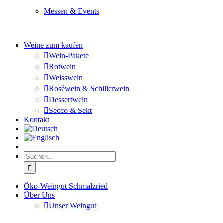
Messen & Events
Besuchen Sie uns und genießen Sie einen hochwertigen 
Weine zum kaufen
Wein-Pakete
Rotwein
Weisswein
Roséwein & Schillerwein
Dessertwein
Secco & Sekt
Kontakt
Suche
nach:
Öko-Weingut Schmalzried
Über Uns
Unser Weingut
Hier erfahren Sie mehr über unser Familienunternehmen