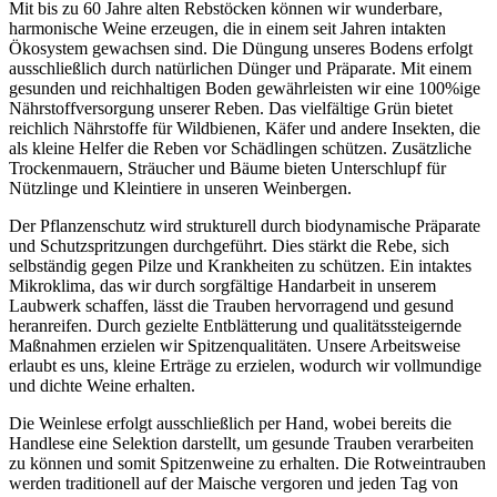
Mit bis zu 60 Jahre alten Rebstöcken können wir wunderbare,
harmonische Weine erzeugen, die in einem seit Jahren intakten
Ökosystem gewachsen sind. Die Düngung unseres Bodens erfolgt
ausschließlich durch natürlichen Dünger und Präparate. Mit einem
gesunden und reichhaltigen Boden gewährleisten wir eine 100%ige
Nährstoffversorgung unserer Reben. Das vielfältige Grün bietet
reichlich Nährstoffe für Wildbienen, Käfer und andere Insekten, die
als kleine Helfer die Reben vor Schädlingen schützen. Zusätzliche
Trockenmauern, Sträucher und Bäume bieten Unterschlupf für
Nützlinge und Kleintiere in unseren Weinbergen.
Der Pflanzenschutz wird strukturell durch biodynamische Präparate
und Schutzspritzungen durchgeführt. Dies stärkt die Rebe, sich
selbständig gegen Pilze und Krankheiten zu schützen. Ein intaktes
Mikroklima, das wir durch sorgfältige Handarbeit in unserem
Laubwerk schaffen, lässt die Trauben hervorragend und gesund
heranreifen. Durch gezielte Entblätterung und qualitätssteigernde
Maßnahmen erzielen wir Spitzenqualitäten. Unsere Arbeitsweise
erlaubt es uns, kleine Erträge zu erzielen, wodurch wir vollmundige
und dichte Weine erhalten.
Die Weinlese erfolgt ausschließlich per Hand, wobei bereits die
Handlese eine Selektion darstellt, um gesunde Trauben verarbeiten
zu können und somit Spitzenweine zu erhalten. Die Rotweintrauben
werden traditionell auf der Maische vergoren und jeden Tag von