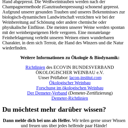
Hand abgepresst. Die Weißweintrauben werden nach der
Champagnermethode (Ganztraubenpressung) schonend gepresst.
Aufgrund unserer gesunden Trauben und unseres Bekenntnisses zur
biologisch-dynamischen Landwirtschaft verzichten wir bei der
Weinbereitung auf Schönung oder andere chemische oder
physikalische Einflüsse. Die meisten unserer Weine werden spontan
mit der weinbergseigenen Hefe vergoren. Eine monatelange
Feinhefelagerung verleiht unseren Weinen einen wunderbaren
Charakter, in dem sich Terroir, die Hand des Winzers und die Natur
wiederfinden.
Weitere Informationen zu Ökologie & Biodynamik:
Richtlinien
des ECOVIN BUNDESVERBAND
ÖKOLOGISCHER WEINBAU e.V.
Unser Prüflabor:
lacon-institut.com
Ökologischer Weinbau
Forschung im ökologischen Weinbau
Der Demeter-Verband
(Demeter-Zertifizierung)
Demeter-Richtlinien
Du möchtest mehr darüber wissen?
Dann melde dich bei uns als Helfer.
Wir teilen gerne unser Wissen
und freuen uns über jedes helfende paar Hände!