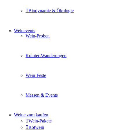
Biodynamie & Ökologie
Sie möchten wissen was uns auszeichnet? Ganz klar unse
Weinevents
Wein-Proben
Mit Freunden, Familie oder Ihren Kollegen gemeinsam i
Kräuter-Wanderungen
Erleben Sie tiefe Einblicke in die Wildkräuterkunde, g
Wein-Feste
Sie planen ein Fest oder eine Veranstaltung? Wir versor
Messen & Events
Besuchen Sie uns und genießen Sie einen hochwertigen 
Weine zum kaufen
Wein-Pakete
Rotwein