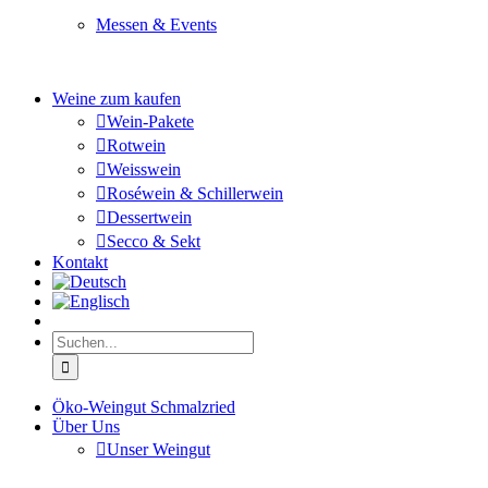
Messen & Events
Besuchen Sie uns und genießen Sie einen hochwertigen 
Weine zum kaufen
Wein-Pakete
Rotwein
Weisswein
Roséwein & Schillerwein
Dessertwein
Secco & Sekt
Kontakt
Suche
nach:
Öko-Weingut Schmalzried
Über Uns
Unser Weingut
Hier erfahren Sie mehr über unser Familienunternehmen