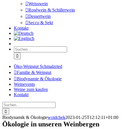
Weisswein
Roséwein & Schillerwein
Dessertwein
Secco & Sekt
Kontakt
Suche
nach:
Öko-Weingut Schmalzried
Familie & Weingut
Biodynamie & Ökologie
Weinevents
Weine zum kaufen
Kontakt
Suche
nach:
Biodynamik & Ökologie
woidchek
2023-01-25T12:12:11+01:00
Ökologie in unseren Weinbergen