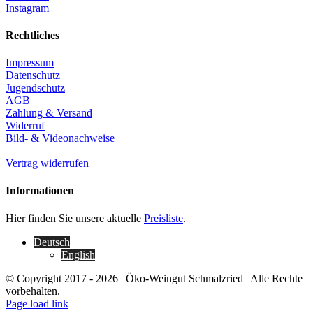
Instagram
Rechtliches
Impressum
Datenschutz
Jugendschutz
AGB
Zahlung & Versand
Widerruf
Bild- & Videonachweise
Vertrag widerrufen
Informationen
Hier finden Sie unsere aktuelle
Preisliste
.
Deutsch
English
© Copyright 2017 -
2026 | Öko-Weingut Schmalzried | Alle Rechte
vorbehalten.
Facebook
Instagram
Page load link