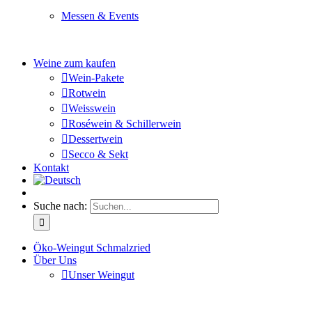
Messen & Events
Besuchen Sie uns und genießen Sie einen hochwertigen 
Weine zum kaufen
Wein-Pakete
Rotwein
Weisswein
Roséwein & Schillerwein
Dessertwein
Secco & Sekt
Kontakt
Suche nach:
Öko-Weingut Schmalzried
Über Uns
Unser Weingut
Hier erfahren Sie mehr über unser Familienunternehmen