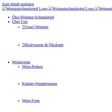
Zum Inhalt springen
Öko-Weingut Schmalzried
Über Uns
Unser Weingut
Hier erfahren Sie mehr über unser Familienunternehmen
Biodynamie & Ökologie
Sie möchten wissen was uns auszeichnet? Ganz klar unse
Weinevents
Wein-Proben
Mit Freunden, Familie oder Ihren Kollegen gemeinsam i
Kräuter-Wanderungen
Erleben Sie tiefe Einblicke in die Wildkräuterkunde, g
Wein-Feste
Sie planen ein Fest oder eine Veranstaltung? Wir versor