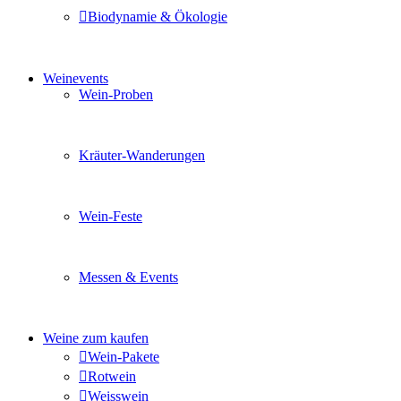
Biodynamie & Ökologie
Sie möchten wissen was uns auszeichnet? Ganz klar unse
Weinevents
Wein-Proben
Mit Freunden, Familie oder Ihren Kollegen gemeinsam i
Kräuter-Wanderungen
Erleben Sie tiefe Einblicke in die Wildkräuterkunde, g
Wein-Feste
Sie planen ein Fest oder eine Veranstaltung? Wir versor
Messen & Events
Besuchen Sie uns und genießen Sie einen hochwertigen 
Weine zum kaufen
Wein-Pakete
Rotwein
Weisswein