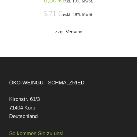
6,80
€
inkl. 19% MwSt.
5,71
€
exkl. 19% MwSt.
zzgl. Versand
ÖKO-WEINGUT SCHMALZRIED
Kirchstr. 61/3
71404 Korb
Deutschland
So kommen Sie zu uns!