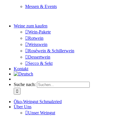
Messen & Events
Besuchen Sie uns und genießen Sie einen hochwertigen 
Weine zum kaufen
Wein-Pakete
Rotwein
Weisswein
Roséwein & Schillerwein
Dessertwein
Secco & Sekt
Kontakt
Suche nach:
Öko-Weingut Schmalzried
Über Uns
Unser Weingut
Hier erfahren Sie mehr über unser Familienunternehmen