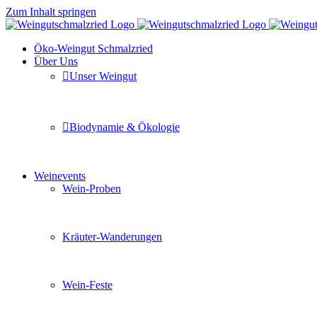
Zum Inhalt springen
Öko-Weingut Schmalzried
Über Uns
Unser Weingut
Hier erfahren Sie mehr über unser Familienunternehmen
Biodynamie & Ökologie
Sie möchten wissen was uns auszeichnet? Ganz klar unse
Weinevents
Wein-Proben
Mit Freunden, Familie oder Ihren Kollegen gemeinsam i
Kräuter-Wanderungen
Erleben Sie tiefe Einblicke in die Wildkräuterkunde, g
Wein-Feste
Sie planen ein Fest oder eine Veranstaltung? Wir versor