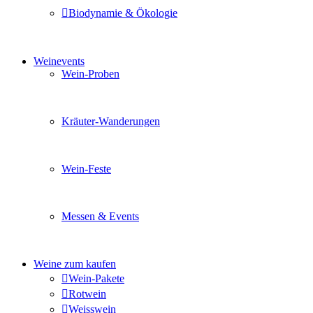
Biodynamie & Ökologie
Sie möchten wissen was uns auszeichnet? Ganz klar unse
Weinevents
Wein-Proben
Mit Freunden, Familie oder Ihren Kollegen gemeinsam i
Kräuter-Wanderungen
Erleben Sie tiefe Einblicke in die Wildkräuterkunde, g
Wein-Feste
Sie planen ein Fest oder eine Veranstaltung? Wir versor
Messen & Events
Besuchen Sie uns und genießen Sie einen hochwertigen 
Weine zum kaufen
Wein-Pakete
Rotwein
Weisswein