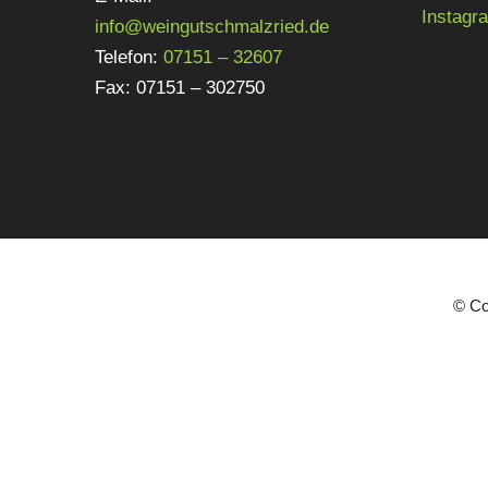
Instagr
info@weingutschmalzried.de
Telefon:
07151 – 32607
Fax: 07151 – 302750
© Co