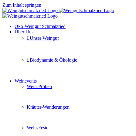
Zum Inhalt springen
Öko-Weingut Schmalzried
Über Uns
Unser Weingut
Hier erfahren Sie mehr über unser Familienunternehmen
Biodynamie & Ökologie
Sie möchten wissen was uns auszeichnet? Ganz klar unse
Weinevents
Wein-Proben
Mit Freunden, Familie oder Ihren Kollegen gemeinsam i
Kräuter-Wanderungen
Erleben Sie tiefe Einblicke in die Wildkräuterkunde, g
Wein-Feste