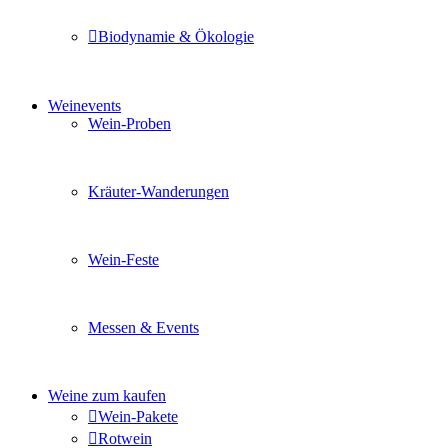
Biodynamie & Ökologie
Sie möchten wissen was uns auszeichnet? Ganz klar unse
Weinevents
Wein-Proben
Mit Freunden, Familie oder Ihren Kollegen gemeinsam i
Kräuter-Wanderungen
Erleben Sie tiefe Einblicke in die Wildkräuterkunde, g
Wein-Feste
Sie planen ein Fest oder eine Veranstaltung? Wir versor
Messen & Events
Besuchen Sie uns und genießen Sie einen hochwertigen 
Weine zum kaufen
Wein-Pakete
Rotwein