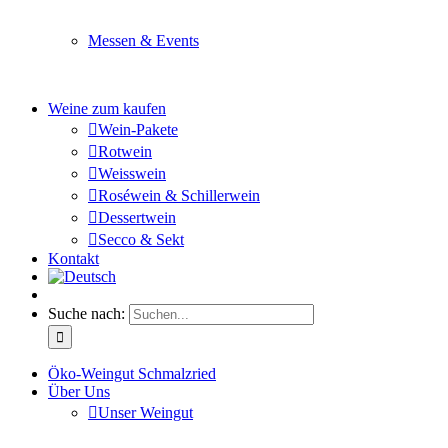
Sie planen ein Fest oder eine Veranstaltung? Wir versor
Messen & Events
Besuchen Sie uns und genießen Sie einen hochwertigen 
Weine zum kaufen
Wein-Pakete
Rotwein
Weisswein
Roséwein & Schillerwein
Dessertwein
Secco & Sekt
Kontakt
Suche nach:
Öko-Weingut Schmalzried
Über Uns
Unser Weingut
Hier erfahren Sie mehr über unser Familienunternehmen