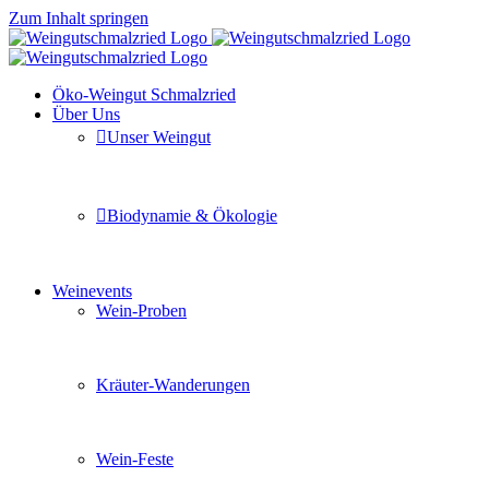
Zum Inhalt springen
Öko-Weingut Schmalzried
Über Uns
Unser Weingut
Hier erfahren Sie mehr über unser Familienunternehmen
Biodynamie & Ökologie
Sie möchten wissen was uns auszeichnet? Ganz klar unse
Weinevents
Wein-Proben
Mit Freunden, Familie oder Ihren Kollegen gemeinsam i
Kräuter-Wanderungen
Erleben Sie tiefe Einblicke in die Wildkräuterkunde, g
Wein-Feste