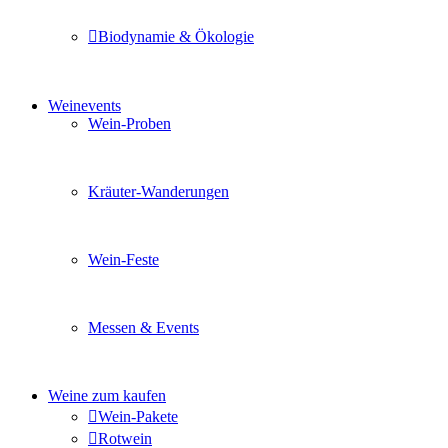
Biodynamie & Ökologie
Sie möchten wissen was uns auszeichnet? Ganz klar unse
Weinevents
Wein-Proben
Mit Freunden, Familie oder Ihren Kollegen gemeinsam i
Kräuter-Wanderungen
Erleben Sie tiefe Einblicke in die Wildkräuterkunde, g
Wein-Feste
Sie planen ein Fest oder eine Veranstaltung? Wir versor
Messen & Events
Besuchen Sie uns und genießen Sie einen hochwertigen 
Weine zum kaufen
Wein-Pakete
Rotwein