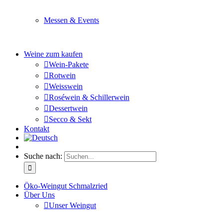
Sie planen ein Fest oder eine Veranstaltung? Wir versor
Messen & Events
Besuchen Sie uns und genießen Sie einen hochwertigen 
Weine zum kaufen
Wein-Pakete
Rotwein
Weisswein
Roséwein & Schillerwein
Dessertwein
Secco & Sekt
Kontakt
Suche nach:
Öko-Weingut Schmalzried
Über Uns
Unser Weingut
Hier erfahren Sie mehr über unser Familienunternehmen