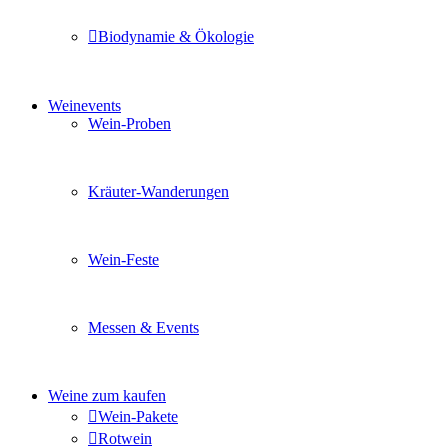
Biodynamie & Ökologie
Sie möchten wissen was uns auszeichnet? Ganz klar unse
Weinevents
Wein-Proben
Mit Freunden, Familie oder Ihren Kollegen gemeinsam i
Kräuter-Wanderungen
Erleben Sie tiefe Einblicke in die Wildkräuterkunde, g
Wein-Feste
Sie planen ein Fest oder eine Veranstaltung? Wir versor
Messen & Events
Besuchen Sie uns und genießen Sie einen hochwertigen 
Weine zum kaufen
Wein-Pakete
Rotwein