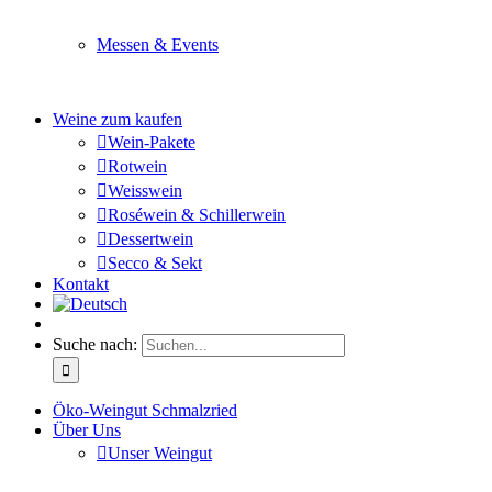
Sie planen ein Fest oder eine Veranstaltung? Wir versor
Messen & Events
Besuchen Sie uns und genießen Sie einen hochwertigen 
Weine zum kaufen
Wein-Pakete
Rotwein
Weisswein
Roséwein & Schillerwein
Dessertwein
Secco & Sekt
Kontakt
Suche nach:
Öko-Weingut Schmalzried
Über Uns
Unser Weingut
Hier erfahren Sie mehr über unser Familienunternehmen