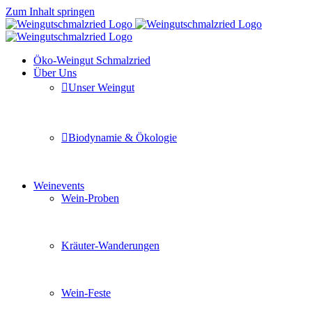
Zum Inhalt springen
Öko-Weingut Schmalzried
Über Uns
Unser Weingut
Hier erfahren Sie mehr über unser Familienunternehmen
Biodynamie & Ökologie
Sie möchten wissen was uns auszeichnet? Ganz klar unse
Weinevents
Wein-Proben
Mit Freunden, Familie oder Ihren Kollegen gemeinsam i
Kräuter-Wanderungen
Erleben Sie tiefe Einblicke in die Wildkräuterkunde, g
Wein-Feste