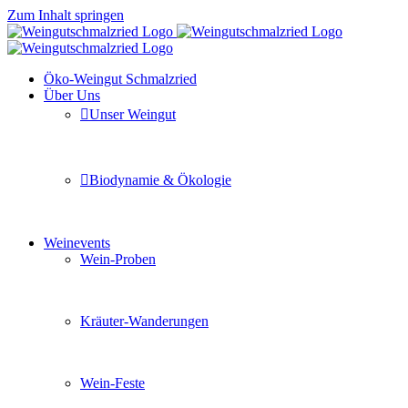
Zum Inhalt springen
Öko-Weingut Schmalzried
Über Uns
Unser Weingut
Hier erfahren Sie mehr über unser Familienunternehmen
Biodynamie & Ökologie
Sie möchten wissen was uns auszeichnet? Ganz klar unse
Weinevents
Wein-Proben
Mit Freunden, Familie oder Ihren Kollegen gemeinsam i
Kräuter-Wanderungen
Erleben Sie tiefe Einblicke in die Wildkräuterkunde, g
Wein-Feste