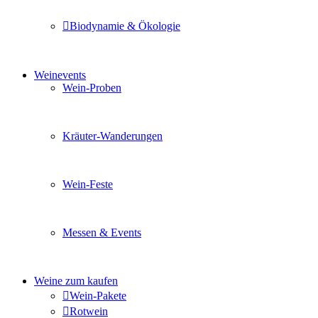
Biodynamie & Ökologie
Sie möchten wissen was uns auszeichnet? Ganz klar unse
Weinevents
Wein-Proben
Mit Freunden, Familie oder Ihren Kollegen gemeinsam i
Kräuter-Wanderungen
Erleben Sie tiefe Einblicke in die Wildkräuterkunde, g
Wein-Feste
Sie planen ein Fest oder eine Veranstaltung? Wir versor
Messen & Events
Besuchen Sie uns und genießen Sie einen hochwertigen 
Weine zum kaufen
Wein-Pakete
Rotwein