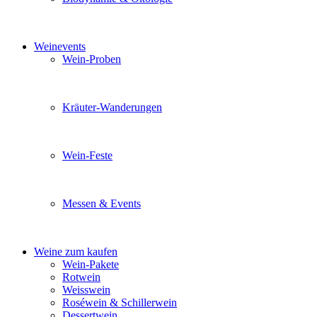
Sie möchten wissen was uns auszeichnet? Ganz klar unse
Weinevents
Wein-Proben
Mit Freunden, Familie oder Ihren Kollegen gemeinsam i
Kräuter-Wanderungen
Erleben Sie tiefe Einblicke in die Wildkräuterkunde, g
Wein-Feste
Sie planen ein Fest oder eine Veranstaltung? Wir versor
Messen & Events
Besuchen Sie uns und genießen Sie einen hochwertigen 
Weine zum kaufen
Wein-Pakete
Rotwein
Weisswein
Roséwein & Schillerwein
Dessertwein