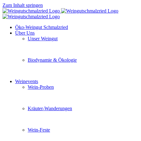
Zum Inhalt springen
Öko-Weingut Schmalzried
Über Uns
Unser Weingut
Hier erfahren Sie mehr über unser Familienunternehmen
Biodynamie & Ökologie
Sie möchten wissen was uns auszeichnet? Ganz klar unse
Weinevents
Wein-Proben
Mit Freunden, Familie oder Ihren Kollegen gemeinsam i
Kräuter-Wanderungen
Erleben Sie tiefe Einblicke in die Wildkräuterkunde, g
Wein-Feste
Sie planen ein Fest oder eine Veranstaltung? Wir versor