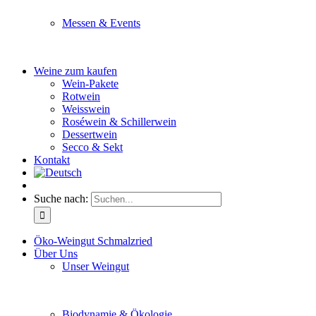
Messen & Events
Besuchen Sie uns und genießen Sie einen hochwertigen 
Weine zum kaufen
Wein-Pakete
Rotwein
Weisswein
Roséwein & Schillerwein
Dessertwein
Secco & Sekt
Kontakt
Suche nach:
Öko-Weingut Schmalzried
Über Uns
Unser Weingut
Hier erfahren Sie mehr über unser Familienunternehmen
Biodynamie & Ökologie