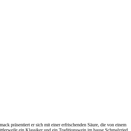
ck präsentiert er sich mit einer erfrischenden Säure, die von einem
ttlerweile ein Klassiker und ein Traditionswein im hause Schmalzried