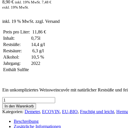
8,90
€
inkl. 19% MwSt.
7,48
€
exkl. 19% MwSt.
inkl. 19 % MwSt.
zzgl. Versand
Preis pro Liter:
11,86 €
Inhalt:
0,75l
Restsüße:
14,4 g/l
Restsäure:
6,3 g/l
Alkohol:
10,5 %
Jahrgang:
2022
Enthält Sulfite
Ein unkompliziertes Weissweincuvée mit natürlicher Restsüße und f
*MüRie*
Weissweincuvée
In den Warenkorb
Menge
Kategorien:
Demeter
,
ECOVIN
,
EU-BIO
,
Fruchtig und leicht
,
Herma
Beschreibung
Zusätzliche Informationen