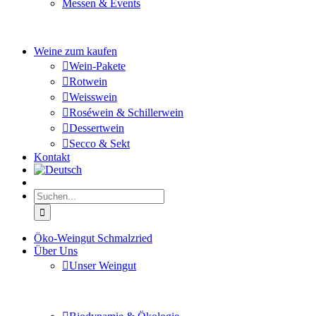
Messen & Events
Besuchen Sie uns und genießen Sie einen hochwertigen 
Weine zum kaufen
Wein-Pakete
Rotwein
Weisswein
Roséwein & Schillerwein
Dessertwein
Secco & Sekt
Kontakt
Suche
nach:
Öko-Weingut Schmalzried
Über Uns
Unser Weingut
Hier erfahren Sie mehr über unser Familienunternehmen