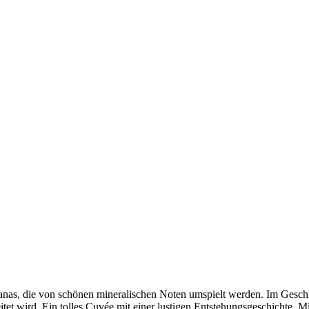
anas, die von schönen mineralischen Noten umspielt werden. Im Geschma
t wird. Ein tolles Cuvée mit einer lustigen Entstehungsgeschichte. Mi