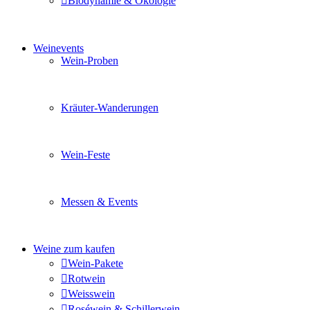
Biodynamie & Ökologie
Sie möchten wissen was uns auszeichnet? Ganz klar unse
Weinevents
Wein-Proben
Mit Freunden, Familie oder Ihren Kollegen gemeinsam i
Kräuter-Wanderungen
Erleben Sie tiefe Einblicke in die Wildkräuterkunde, g
Wein-Feste
Sie planen ein Fest oder eine Veranstaltung? Wir versor
Messen & Events
Besuchen Sie uns und genießen Sie einen hochwertigen 
Weine zum kaufen
Wein-Pakete
Rotwein
Weisswein
Roséwein & Schillerwein