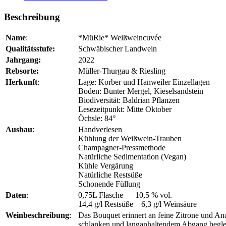
Beschreibung
Name
:
*MüRie* Weißweincuvée
Qualitätsstufe:
Schwäbischer Landwein
Jahrgang:
2022
Rebsorte:
Müller-Thurgau & Riesling
Herkunft
:
Lage: Korber und Hanweiler Einzellagen
Boden: Bunter Mergel, Kieselsandstein
Biodiversität: Baldrian Pflanzen
Lesezeitpunkt: Mitte Oktober
Öchsle: 84°
Ausbau
:
Handverlesen
Kühlung der Weißwein-Trauben
Champagner-Pressmethode
Natürliche Sedimentation (Vegan)
Kühle Vergärung
Natürliche Restsüße
Schonende Füllung
Daten
:
0,75L Flasche 10,5 % vol.
14,4 g/l Restsüße 6,3 g/l Weinsäure
Weinbeschreibung
:
Das Bouquet erinnert an feine Zitrone und An
schlanken und langanhaltendem Abgang begleite