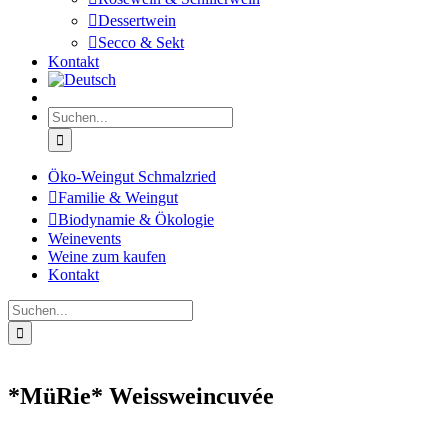
Dessertwein
Secco & Sekt
Kontakt
Suche
nach:
Öko-Weingut Schmalzried
Familie & Weingut
Biodynamie & Ökologie
Weinevents
Weine zum kaufen
Kontakt
Suche
nach:
*MüRie* Weissweincuvée