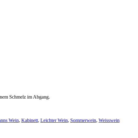
einem Schmelz im Abgang.
nns Wein
,
Kabinett
,
Leichter Wein
,
Sommerwein
,
Weisswein