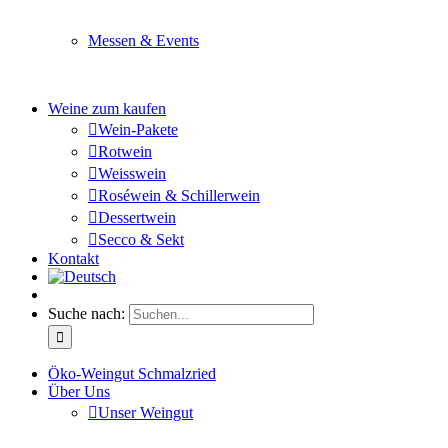
Sie planen ein Fest oder eine Veranstaltung? Wir versor
Messen & Events
Besuchen Sie uns und genießen Sie einen hochwertigen 
Weine zum kaufen
Wein-Pakete
Rotwein
Weisswein
Roséwein & Schillerwein
Dessertwein
Secco & Sekt
Kontakt
Suche nach:
Öko-Weingut Schmalzried
Über Uns
Unser Weingut
Hier erfahren Sie mehr über unser Familienunternehmen