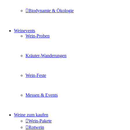
Biodynamie & Ökologie
Sie möchten wissen was uns auszeichnet? Ganz klar unse
Weinevents
Wein-Proben
Mit Freunden, Familie oder Ihren Kollegen gemeinsam i
Kräuter-Wanderungen
Erleben Sie tiefe Einblicke in die Wildkräuterkunde, g
Wein-Feste
Sie planen ein Fest oder eine Veranstaltung? Wir versor
Messen & Events
Besuchen Sie uns und genießen Sie einen hochwertigen 
Weine zum kaufen
Wein-Pakete
Rotwein