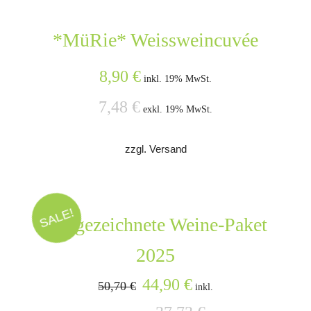
*MüRie* Weissweincuvée
8,90
€
inkl. 19% MwSt.
7,48
€
exkl. 19% MwSt.
zzgl. Versand
SALE!
Ausgezeichnete Weine-Paket
2025
Ursprünglicher
Aktueller
44,90
€
50,70
€
inkl.
Preis
Preis