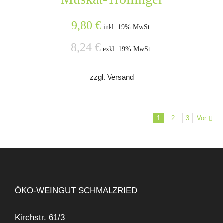
9,80
€
inkl. 19% MwSt.
8,24
€
exkl. 19% MwSt.
zzgl. Versand
1
2
3
Vor
ÖKO-WEINGUT SCHMALZRIED
Kirchstr. 61/3